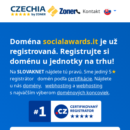
Kontakt
Doména
socialawards.it
je už
registrovaná. Registrujte si
doménu u jednotky na trhu!
Na
SLOVAKNET
nájdete tú pravú. Sme jediný 5
★
registrátor domén podľa
certifikácie
. Nájdete
u nás
domény
,
webhosting
a
webhosting
s najväčším výberom
doménových koncoviek
.