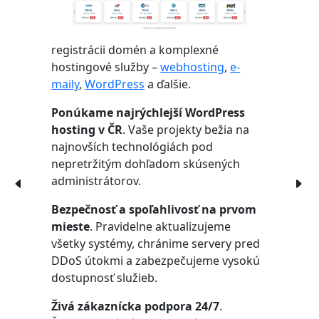
registrácii domén a komplexné
hostingové služby –
webhosting
,
e-
maily
,
WordPress
a ďalšie.
Ponúkame najrýchlejší WordPress
hosting v ČR
. Vaše projekty bežia na
najnovších technológiách pod
nepretržitým dohľadom skúsených
administrátorov.
Bezpečnosť a spoľahlivosť na prvom
mieste
. Pravidelne aktualizujeme
všetky systémy, chránime servery pred
DDoS útokmi a zabezpečujeme vysokú
dostupnosť služieb.
Živá zákaznícka podpora 24/7
.